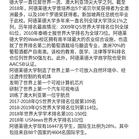
德大学一直位居世界一流、澳大利亚顶尖大学之列。截至
2018年，阿德莱德大学曾培养出5个诺贝尔奖获得者为全澳
洲最多，以及108个罗德奖获得者。新加坡两任总统也毕业
于此校。阿德莱德大学多年来一直名列全球大学顶尖1%之
列，历年排名最高情况：2009年QS世界大学排名位列全球
81位，2010年泰晤士报世界大学排名为全球73位。阿德莱
德大学的Waite校区拥有南半球最大的农业综合设施，也造
就了世界排名第二的葡萄酒栽培与酿造专业，澳洲70%的
葡萄酒都产自南澳。该校的教育、医学、法律等学科排名
也位列世界50强左右。此外，阿德莱德大学商学院也受到
AACSB认证。
阿德莱德大学制造了世界上第一个可放入自然环境中、经
过遗传控制的有机体
发明了世界上第一个可视计算机芯片
研制了世界上第一个汽车可视电话
训练了澳大利亚第一位宇航员
2017-2018年QS世界大学排名位居第109名
2018-2019年QS世界大学排名位列第114位。
2018年世界大学学术排名第101-150位
2018年 USNews世界大学排名102位
阿德莱德大学现有16447名学生，国际生比例为28%，其中
包括来自88个国家的4604名国际学生。