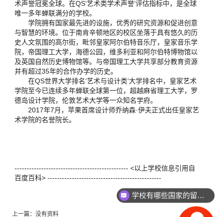
术声誉冠冕全球。在QS‘艺术类学术声誉’评估指标中，是全球
唯一多年蝉联满分的学校。
学院拥有国家最先进的设施，优秀的研究资源和促进创意
与智慧的环境。位于南肯辛顿地区的校区坐落于具有悠久的历
史人文氛围的高尔街，毗邻皇家阿尔伯特音乐厅，皇家音乐学
院，帝国理工大学，海德公园，维多利亚和阿尔伯特博物馆以
及英国自然历史博物馆等。与帝国理工大学共享部分教育资源
并有超过35年的合作办学的历史。
在QS世界大学排名‘艺术与设计类’大学排名中，皇家艺术
学院至今已连续多年蝉联全球第一位，超越麻省理工大学，罗
德岛设计学院，伦敦艺术大学等一众知名学府。
2017年7月，苹果首席设计师乔纳森·伊夫正式出任皇家艺
术学院的名誉院长。
----------------------------------------------- <以上学校信息引用自
百度百科> -----------------------------------------------
学校有哪些国家的留学项目？
上一篇：
没有资料